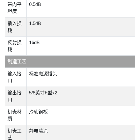
带内平
0.5dB
坦度
插入损
1.5dB
耗
反射损
16dB
耗
制造工艺
输入接
标准电源插头
口
输出接
5/8英寸F型x2
口
机壳材
冷轧钢板
质
机壳工
静电喷涂
艺